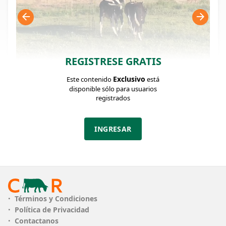
REGISTRESE GRATIS
Exclusivo
Este contenido
está
disponible sólo para usuarios
FICHA DEL LOTE
Identificador: #246011
registrados
INGRESAR
Cantidad:
Categoría:
Clase:
3
Terneras
Buena
Estado:
Edad:
Peso:
Bueno
10 Meses
150Kg.
Descripción:
Términos y Condiciones
1 Macho 2 Hembras
Política de Privacidad
Contactanos