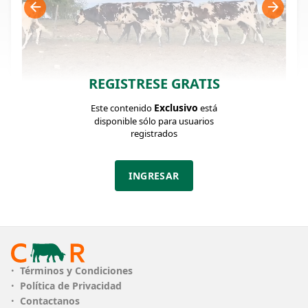
REGISTRESE GRATIS
Exclusivo
Este contenido
está
FICHA DEL LOTE
Identificador: #207094
disponible sólo para usuarios
registrados
Cantidad:
Categoría:
Clase:
22
Novillos 1 a 2
B
INGRESAR
años
Estado:
Edad:
Peso:
B
AÑO Y MEDIO-
300Kg.
DOS
Términos y Condiciones
Descripción:
Política de Privacidad
Destacado lote de novillos de muy buena clase,
Contactanos
largos profundos de buena costilla, de destacadas