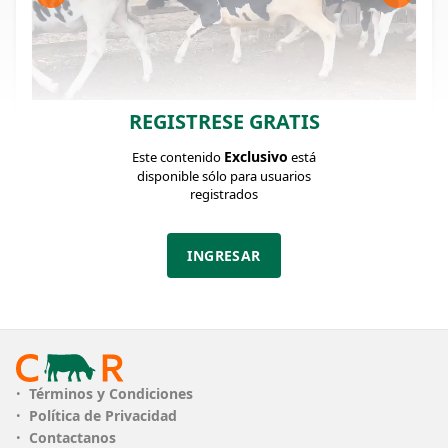
REGISTRESE GRATIS
FICHA DEL LOTE
Identificador: #207077
Exclusivo
Este contenido
está
disponible sólo para usuarios
registrados
Cantidad:
Categoría:
Clase:
11
Terneros
B
INGRESAR
Estado:
Edad:
Peso:
B
9-10 MESES
268Kg.
Descripción:
Correcto lote de terneros de buena crianza,
parejos de clase y estado, de buen desarrollo.
Términos y Condiciones
Terneros que se encuentran en un sistema de
Política de Privacidad
alimentación a base de suero y fardos y que
Contactanos