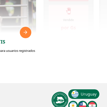
Vendido
por Gs
280.000
IS
para usuarios registrados
OFERTAS RECIBIDAS
76
ador: #185091
Uruguay
VISUALIZACIONES