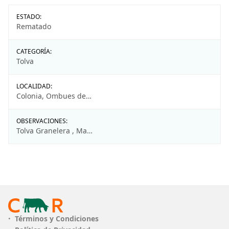
ESTADO:
Rematado
CATEGORÍA:
Tolva
LOCALIDAD:
Colonia, Ombues de Lavalle - VIRTUAL
OBSERVACIONES:
Tolva Granelera , Marca Gutiérrez, para 5 toneladas, caño de descarga sinfin roto , abolladura trasera , estado regular , mal de pintura , cubiertas 14-9-30 estado regular
Términos y Condiciones