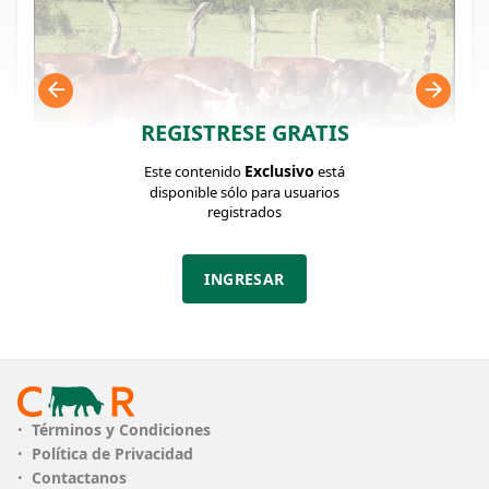
REGISTRESE GRATIS
Exclusivo
Este contenido
está
disponible sólo para usuarios
registrados
FICHA DEL LOTE
Identificador: #354735
INGRESAR
Cantidad:
Categoría:
Clase:
20
Terneros/as
Muy Bueno
Estado:
Peso:
Bueno
135Kg.
Términos y Condiciones
Política de Privacidad
Descripción:
Contactanos