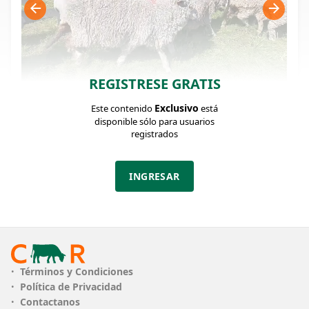
REGISTRESE GRATIS
Exclusivo
Este contenido
está
FICHA DEL LOTE
Identificador: #343851
disponible sólo para usuarios
registrados
Cantidad:
Categoría:
INGRESAR
20
Piezas de cría
Descripción:
PLAZO
Contado
Términos y Condiciones
Política de Privacidad
Contactanos