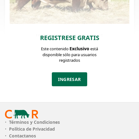
INFORMACIÓN DEL LOTE
REGISTRESE GRATIS
Identificador: #327364
Exclusivo
Este contenido
está
disponible sólo para usuarios
registrados
CATEGORÍA
Toros
DEPARTAMENTO
Buenos Aires
INGRESAR
UBICACIÓN
La Cassina
96
VISUALIZACIONES
Términos y Condiciones
ClicData
Política de Privacidad
Contactanos