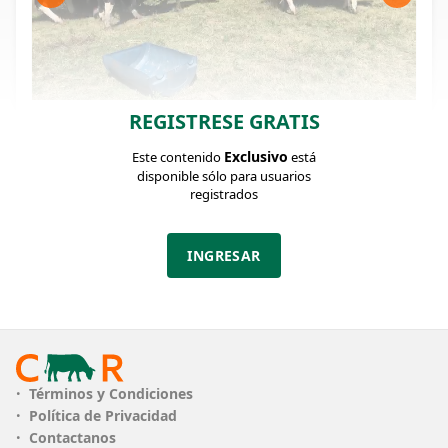
REGISTRESE GRATIS
FICHA DEL LOTE
Identificador: #260959
Exclusivo
Este contenido
está
disponible sólo para usuarios
registrados
Cantidad:
Categoría:
Clase:
5
Vaquillonas
muy bueno
INGRESAR
Estado:
Edad:
Peso:
muy bueno
2 dientes
400Kg.
CLASE
muy bueno
ESTADO REPR.
3 meses de preñes
Términos y Condiciones
Política de Privacidad
TRATAMIENTO NUTRICIONAL
campo natural
Contactanos