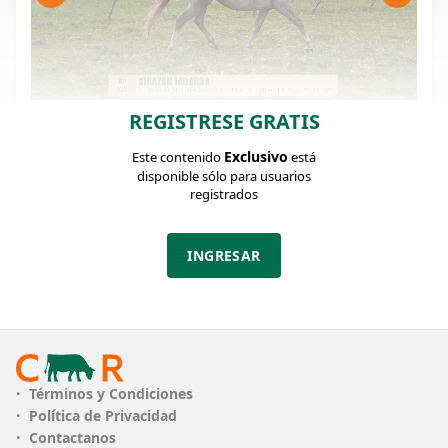
REGISTRESE GRATIS
FICHA DEL LOTE
Identificador: #365421
Exclusivo
Este contenido
está
disponible sólo para usuarios
registrados
Categoría:
Edad:
RP:
Potra
20/10/2020
130
INGRESAR
PLAZO
18 cuotas
Ofertas cerradas
Términos y Condiciones
Política de Privacidad
Contactanos