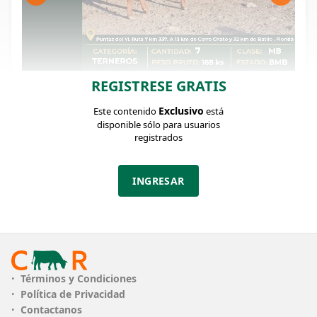
REGISTRESE GRATIS
FICHA DEL LOTE
Identificador: #346760
Exclusivo
Este contenido
está
disponible sólo para usuarios
registrados
Cantidad:
Categoría:
Clase:
7
Terneros
MB
INGRESAR
Estado:
Peso:
BMB
168Kg.
Descripción:
Buen lote de terneros castrados que pecan x ser
pocos . Muestran muy lindo tipo como para
Términos y Condiciones
hacerse buenos novillos. Hay 3 destetados con
Política de Privacidad
tablilla y resto mamones. Sanos y fuertes, prontos
Contactanos