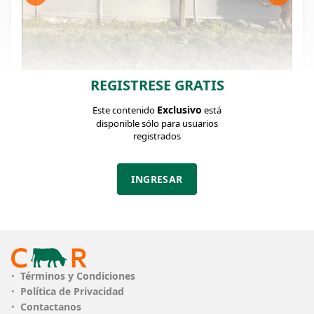
REGISTRESE GRATIS
FICHA DEL LOTE
Identificador: #327425
Exclusivo
Este contenido
está
disponible sólo para usuarios
registrados
Cantidad:
Categoría:
Clase:
5
Terneros
BMB
INGRESAR
Estado:
Peso:
BMB
225Kg.
Descripción:
3 AA, 2 AA X NO.
Términos y Condiciones
Lote de terneros de correcta clase, sanos de buen
Política de Privacidad
desarrollo para su edad.
Contactanos