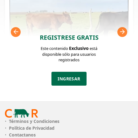
REGISTRESE GRATIS
Exclusivo
Este contenido
está
disponible sólo para usuarios
registrados
FICHA DEL LOTE
INGRESAR
Identificador: #323361
Cantidad:
Categoría:
Clase:
35
Vacas de invernar
Muy Bueno
Estado:
Peso:
Términos y Condiciones
Bueno
475Kg.
Política de Privacidad
Contactanos