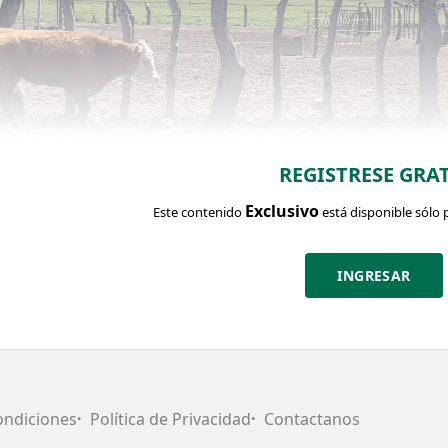
REGISTRESE GRAT
Exclusivo
Este contenido
está disponible sólo 
INGRESAR
CHA DEL LOTE
Identific
Cantidad:
Categoría:
Pe
Clase:
Estado:
4
Terneros
195
MBB
BMB
ondiciones
Política de Privacidad
Contactanos