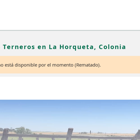
4 Terneros en La Horqueta, Colonia
 no está disponible por el momento (Rematado).