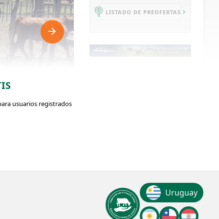
LISTADO DE PREOFERTAS
76
IS
VISUALIZACIONES
para usuarios registrados
ClicData
ador: #247068
so:
Uruguay
Kg.