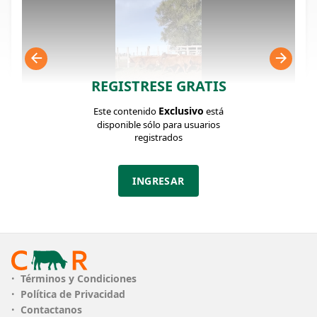
REGISTRESE GRATIS
Exclusivo
Este contenido
está
disponible sólo para usuarios
registrados
FICHA DEL LOTE
Identificador: #375723
INGRESAR
Cantidad:
Categoría:
Clase:
86
Terneros/as
Bueno Muy Bueno
Estado:
Peso:
Bueno Muy
130Kg.
Términos y Condiciones
Bueno
Política de Privacidad
Contactanos