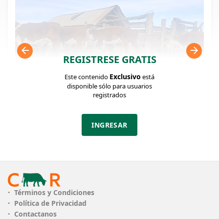
REGISTRESE GRATIS
Exclusivo
Este contenido
está
disponible sólo para usuarios
registrados
FICHA DEL LOTE
INGRESAR
Identificador: #375552
Cantidad:
Categoría:
Clase:
60
Terneros
Muy Bueno
Estado:
Peso:
Términos y Condiciones
Muy Bueno
155Kg.
Política de Privacidad
Contactanos